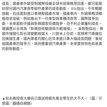
成長；國產車外銷受制國際母廠全球布局策略等因素，都可能壓
抑部分國內汽車與零組件產業的成長動能。 IEK指出，今年關鍵
挑戰，包括面對進口車擠壓國產市場，國產車內、外銷策略須積
極尋求突破，例如推出下一代車型與車種改款等；國際競爭加
劇，未來面對中國與新興國家低價競爭，恐不利企業獲利成長，
建議應以台灣為「新興技術驗證與示範場域」。 吳智魁指出，美
國市場變化對台灣變數相當大，川普未上任前，就想將汽車廠拉
回美國生產，國內業者均關心近年來進口車大幅成長問題，會削
弱國產車的競爭力，政府應重視汽車產業，未來要拚特色和差異
的創新動能。
▲知名教授竟大爆自己面試時都先看女學生奶大不大。（圖／示
意圖／翻攝自網路）