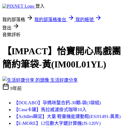
登入
我的部落格
我的部落格後台
我的帳號
登出
音樂評析
【IMPACT】怡寶開心馬戲團
簡約筆袋-黃(IM00L01YL)
生活好康分享
9年前
【DOLABO】孕媽咪螯合鈣-30顆-袋(3袋組)
【Casa卡薩】馬拉威濾掛式咖啡10入
【Achilles瞬足】大童 輕量機能運動鞋(ESJJ1491-黃黑)
【E-MORE】12位數大字鍵計算機(JS-120V)