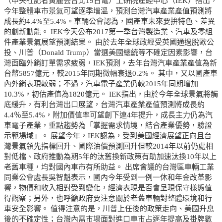
（中央社記者黃麗芸台北19日電）工研院產經中心（IEK）指出，
今年整體車市景氣可望逐季增溫，預測台灣汽車產業產值預測將
成長約4.4%至5.4%。車輛公會認為，國產車未來要拚特色、差異
的創新動能。 IEK今天公布2017第一季台灣製造業、汽車及零組
件產業景氣展望預測結果。 由於去年全球政經受英國通過脫歐公
投、川普（Donald Trump）當選美國總統等不確定因素影響，台
灣面臨外銷訂單需求疲弱，IEK預測，去年台灣汽車產業產值為新
台幣5857億元，較2015年同期微幅衰退0.2%。 其中，又以國產車
內外銷表現較弱；不過，汽車電子產業仍較2015年同期增加
10.3%，初估產值為1820億元。 IEK指出，由於今年全球景氣將觸
底緩升，有利台灣出口展望，台灣汽車產業產值預測將成長約
4.4％至5.4%，附加價值率可望創下連4年提升，成長主力仍為汽
車電子產業，重點趨勢為「掌握需求情境，結合產業優勢，驗證
示範場域」。 展望今年，IEK認為，受到美國經濟展望正向且台
灣景氣領先指標回升、國際油價預測回升但較2014年以前仍處相
對低檔、政府推動為期5年的汰舊換新政策有助加速汰換10年以上
老舊車種，均對國內車市有所助益。 出席會議的台灣區車輛工業
同業公會處長吳智魁表示，國內今年受到一例一休和年金改革影
響，物價和收入相對受到變化，經濟表現是否會呈現保守樣態值
得觀察；另外，也呼籲政府要注意關於老舊車輛對整體環境和行
車安全影響。 值得注意的是，川普上任後的政策走向、美國升息
後的不確定性；台灣內需市場面對進口車市占逐年提高及掛牌數