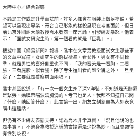
大陸中心／綜合報導
不論是工作或是升學面試前，許多人都會在服裝上做足準備，希
望可以呈現出專業、符合自己形象的樣貌呈現在考官面前，但日
前北京外國語大學教授喬木發表一席言論，引發網友暴怒，他表
示：「面試女研究生時，第一個看的就是『巨乳』。」
根據中國《網易新聞》報導，喬木在文章男教授面試女生那些事
的文章中寫道，女研究生的選拔標準，看女性，男女有不同標
準，就是男性的喜好側重也不同。「我的審美是一看胸、二看
臉、三看屁股、似看腿，除了考生進出看的到全貌之外，一旦坐
定了，主要就是看察前面兩項。」
喬木甚至說道，「有一次一個女生穿了深V洋裝，不知道是天熱還
是緊張，嬌嗔帶喘波濤胸湧的。考官也是人，我都不知道自己問
了什麼，她回答什麼？」此言論一出，網友立刻怒轟為人師表竟
講出這種話。
但仍有不少網友表態支持，認為喬木非常真實，「況且他說的也
是事實。」不過身為教授這樣的言論還是少說為妙，而且會顯得
有性別歧視。