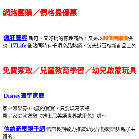
網路團購／價格最優惠
瘋狂賣客
新奇、又好玩的有趣商品，又是以
超值團購價
供
17Life
應
全站同時有千項商品熱銷，每天近百檔新商品上架
免費索取／兒童教育學習／幼兒啟蒙玩具
Disney寰宇家庭
家中如果有0~3歲的寶寶，只要填寫表格
寰宇家庭就送您《迪士尼美語世界試用包》喔～
信誼奇蜜親子網
信誼長期致力推廣幼兒早期閱讀與親子共
讀的