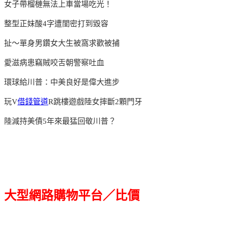
女子帶榴槤無法上車當場吃光！
整型正妹酸4字遭閨密打到毀容
扯～單身男鑽女大生被窩求歡被捕
愛滋病患竊賊咬舌朝警察吐血
環球給川普：中美良好是偉大進步
玩V
借錢管道
R跳樓遊戲陸女摔斷2顆門牙
陸減持美債5年來最猛回敬川普？
大型網路購物平台／比價