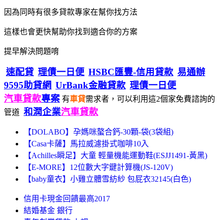
因為同時有很多貸款專家在幫你找方法
這樣也會更快幫助你找到適合你的方案
提早解決問題唷
速配貸
理債一日便
HSBC匯豐-信用貸款
易通辦
9595助貸網
UrBank金融貸款
理債一日便
汽車貸款
專案
有
車貸
需求者，可以利用這2個家免費諮詢的
和潤企業
汽車貸款
管道
【DOLABO】孕媽咪螯合鈣-30顆-袋(3袋組)
【Casa卡薩】馬拉威濾掛式咖啡10入
【Achilles瞬足】大童 輕量機能運動鞋(ESJJ1491-黃黑)
【E-MORE】12位數大字鍵計算機(JS-120V)
【baby童衣】小雞立體雪紡紗 包屁衣32145(白色)
信用卡現金回饋最高2017
結婚基金 銀行