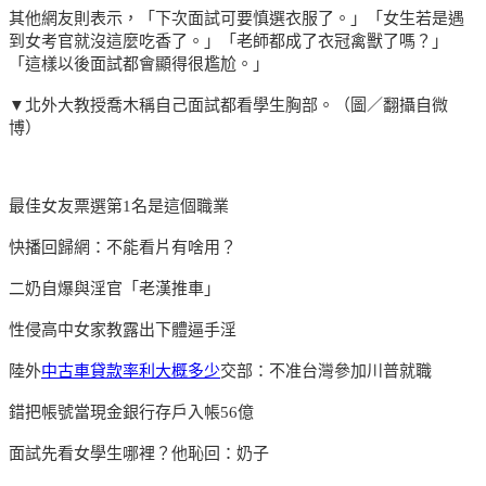
其他網友則表示，「下次面試可要慎選衣服了。」「女生若是遇
到女考官就沒這麼吃香了。」「老師都成了衣冠禽獸了嗎？」
「這樣以後面試都會顯得很尷尬。」
▼北外大教授喬木稱自己面試都看學生胸部。（圖／翻攝自微
博）
最佳女友票選第1名是這個職業
快播回歸網：不能看片有啥用？
二奶自爆與淫官「老漢推車」
性侵高中女家教露出下體逼手淫
陸外
中古車貸款率利大概多少
交部：不准台灣參加川普就職
錯把帳號當現金銀行存戶入帳56億
面試先看女學生哪裡？他恥回：奶子