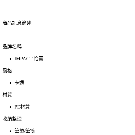
商品訊息簡述:
品牌名稱
IMPACT 怡寶
風格
卡通
材質
PE材質
收納整理
筆袋/筆筒