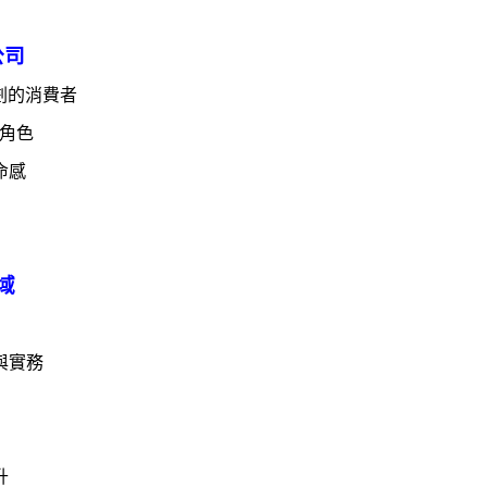
公司
劃的消費者
角色
命感
域
與實務
升