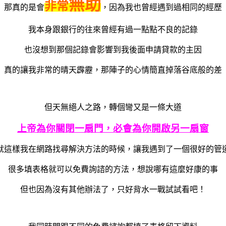
無助
非常
那真的是會
，因為我也曾經遇到過相同的經歷
我本身跟銀行的往來曾經有過一點點不良的記錄
也沒想到那個記錄會影響到我後面申請貸款的主因
真的讓我非常的晴天霹靂，那陣子的心情簡直掉落谷底般的差
但天無絕人之路，轉個彎又是一條大道
上帝為你關閉一扇門，必會為你開啟另一扇窗
就這樣我在網路找尋解決方法的時候，讓我遇到了一個很好的管
很多填表格就可以免費詢諮的方法，想說哪有這麼好康的事
但也因為沒有其他辦法了，只好背水一戰試試看吧！