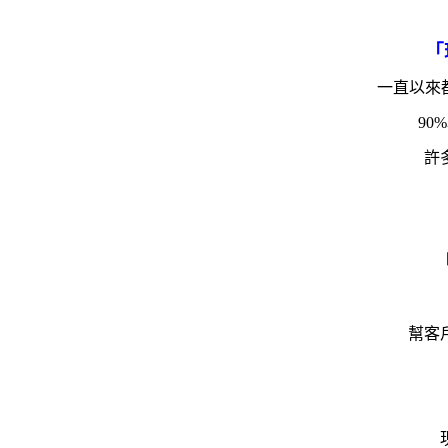
「
一直以來
9
許
幫客