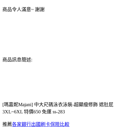
商品令人滿意~ 謝謝
商品訊息簡述:
[瑪嘉妮Majani] 中大尺碼泳衣泳裝-超顯瘦修飾 遮肚屁
3XL~6XL 特價650 免運 ss-283
推薦
各家銀行出國刷卡保險比較