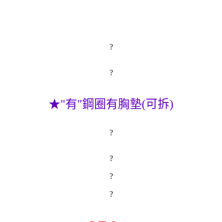
?
?
★"有"鋼圈有胸墊(可拆)
?
?
?
?