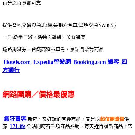
百分之百真實可靠
提供當地交通與通訊(機場接送/包車/當地交通?/Wifi等)
一日遊/半日遊，活動與體驗，美食饗宴
鐵路周遊券，台鐵高鐵乘車券，景點門票等商品
Hotels.com
Expedia智遊網
Booking.com 繽客
四
方通行
網路團購／價格最優惠
瘋狂賣客
新奇、又好玩的有趣商品，又是以
超值團購價
供
17Life
應
全站同時有千項商品熱銷，每天近百檔新商品上架