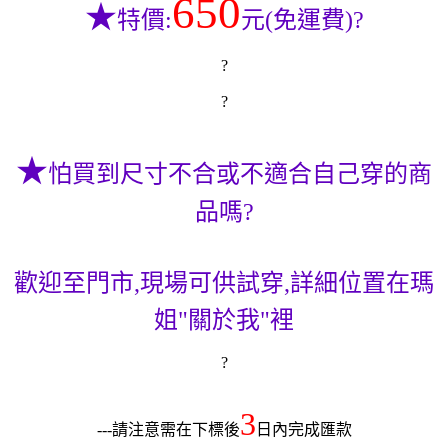
650
★
特價:
元(免運費)?
?
?
★
怕買到尺寸不合或不適合自己穿的商
品嗎?
歡迎至門市,現場可供試穿,詳細位置在瑪
姐"關於我"裡
?
3
---請注意需在下標後
日內完成匯款