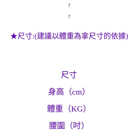
?
?
★尺寸:(建議以體重為拿尺寸的依據)
尺寸
身高（cm）
體重（KG）
腰圍（吋）