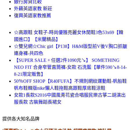
銀行房貸比較
外籍英語家教 新莊
復興英語家教推薦
☆高跟鞋 女鞋子-時尚優雅亮麗女休閒鞋3色53x69【韓
國進口】【米蘭精品】
☆雙兒網☆Chic girl【P138】H&M版型前V後V胸口抓皺
連身褲-共四色
【SUPER SALE。任選2件1090元↘】 SOMETHING
NEO FIT 合身窄管直筒褲-女款 石洗藍【單件590↘8-14-
8-21限定販售】
50％OFF SHOP【R40FUFA】不規則網紋運動鞋-帆船鞋
帆布鞋韓版nike懶人鞋拖鞋高跟鞋厚底鞋涼鞋
女款1長款S2016中國風青花瓷合唱服民樂古箏二胡演出
服長款 古裝舞蹈長裙女
提供各大知名品牌