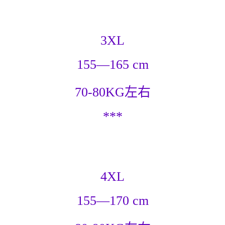
3XL
155—165 cm
70-80KG左右
***
4XL
155—170 cm