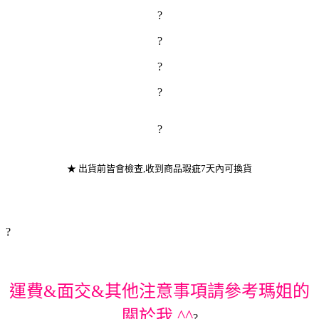
?
?
?
?
?
★ 出貨前皆會檢查,收到商品瑕疵7天內可換貨
?
運費&面交&其他注意事項請參考瑪姐的
關於我 ^^
?