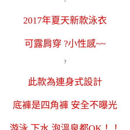
?
2017年夏天新款泳衣
可露肩穿 ?小性感~~
?
此款為連身式設計
底褲是四角褲 安全不曝光
游泳 下水 泡溫泉都OK！！