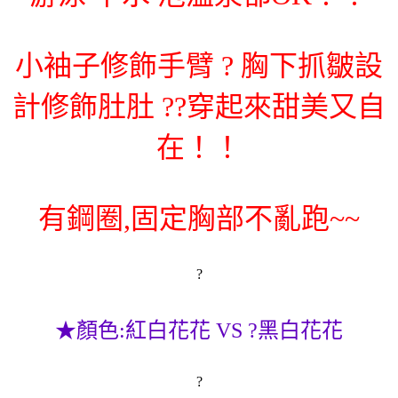
小袖子修飾手臂 ? 胸下抓皺設
計修飾肚肚 ??
穿起來甜美又自
在！！
有鋼圈,固定胸部不亂跑~~
?
★顏色:紅白花花 VS ?黑白花花
?