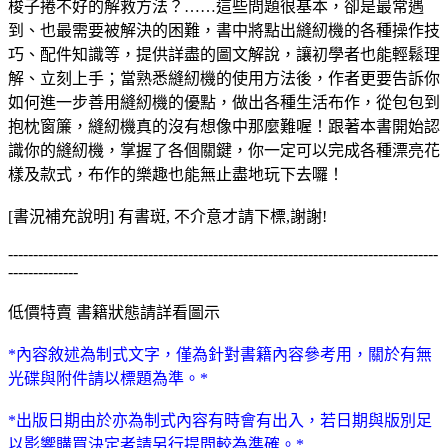
梭子捲不好的解救方法？……這些問題很基本，卻是最常遇
到、也最需要被解決的困難，書中將點出縫紉機的各種操作技
巧、配件知識等，提供詳盡的圖文解說，讓初學者也能輕鬆理
解、立刻上手；當熟悉縫紉機的使用方法後，作者更要告訴你
如何進一步善用縫紉機的優點，做出各種生活布作，從包包到
抱枕窗簾，縫紉機真的沒有想像中那麼難喔！跟著本書開始認
識你的縫紉機，掌握了各個關鍵，你一定可以完成各種漂亮花
樣及款式，布作的樂趣也能無止盡地玩下去囉！
[書況補充說明] 有書斑, 不介意才請下標,謝謝!
--------------------------------------------------------------------------------------
--------------
低價特賣 書籍狀態請詳看圖示
*內容敘述為制式文字，僅為針對書籍內容參考用，關於有無
光碟與附件請以標題為準。*
*出版日期由於亦為制式內容有時會有出入，若日期與版別足
以影響購買決定者請另行提問較為準確。*