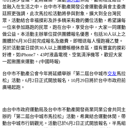
並融入在生活之中。台中市不動產開發公會運動委員會主委唐
廷照更強調，此次馬拉松活動將參與對象，擴大到全台灣民
眾，活動結合幸福摸彩及許多精采有趣的攤位活動，希望讓每
一位來參加路跑的民眾，跑在台中，享受台中，大家一同運動
做公益。本活動主辦單位提供團體報名優惠，包括30人以上之
團體於6月30日前完成報名及繳費，即贈送每人慢跑襪乙雙。
另於活動當日提供30人以上團體帳棚休息區，還有豐富的摸彩
好禮，如iPhone7、43吋液晶電視、空氣清淨機等，歡迎大家
一起揪團來運動。(中國時報)
台中市不動產公會今年將延續舉辦「第二屆台中城市
交友
馬拉
松」活動，6月2日正式開放報名，10月29日將於台中市政府前
廣場起跑。
由台中市政府運動局及台中市不動產開發商業同業公會共同主
辦的「第二屆台中城市馬拉松」活動，希冀結合運動休閒，帶
動台中城市行銷觀光。活動已於6月2日正式開放報名，半馬組