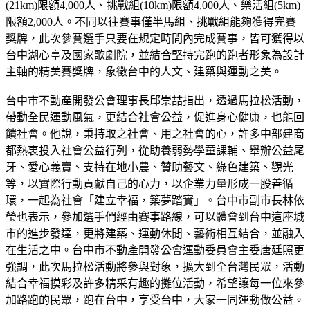
(21km)限額4,000人、挑戰組(10km)限額4,000人、樂活組(5km)
限額2,000人。不同以往賽事僅半馬組、挑戰組能夠獲得完賽
獎牌，此次參賽選手只要在規定時間內完成賽事，皆可獲得以
台中湖心亭及國家歌劇院，並結合堅持完跑的跑者形象為設計
主軸的精美賽獎牌，象徵台中的人文、建築與運動之美。
台中市不動產開發公會理事長邱崇喆指出，透過馬拉松活動，
帶動全民運動風氣，更結合社會公益，促進身心健康，也能回
饋社會。他說，秉持取之社會、用之社會的心，許多中部建商
都熱衷投入社會公益行列，從助養弱勢學童課輔、舉辦公益尾
牙、愛心義賣、支持在地小農、贊助藝文、綠色建築、觀光
等，以實際行動貢獻自己的心力，以企業力量形成一股善循
環，一起為社會「建立幸福，築夢踏實」。台中市副市長林依
瑩也表示，參加選手們經由賽事路線，可以體會到台中這座城
市的進步發達，更將建築、運動休閒、藝術相互結合，並融入
在生活之中。台中市不動產開發公會運動委員會主委唐廷照更
強調，此次馬拉松活動將參與對象，擴大到全台灣民眾，活動
結合幸福摸彩及許多精采有趣的攤位活動，希望讓每一位來參
加路跑的民眾，跑在台中，享受台中，大家一同運動做公益。