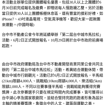
本活動主辦單位提供團體報名優惠，包括30人以上之團體於6
月30日前完成報名及繳費，即贈送每人慢跑襪乙雙。另於活動
當日提供30人以上團體帳棚休息區，還有豐富的摸彩好禮，如
iPhone7、43吋液晶電視、空氣清淨機等，歡迎大家一起揪團
來運動。(中國時報)
台中市不動產公會今年將延續舉辦「第二屆台中城市馬拉松」
活動，6月2日正式開放報名，10月29日將於台中市政府前廣場
起跑。
由台中市政府運動局及台中市不動產開發商業同業公會共同主
辦的「第二屆台中城市馬拉松」活動，希冀結合運動休閒，帶
動台中城市行銷觀光。活動已於6月2日正式開放報名，半馬組
(21km)限額4,000人、挑戰組(10km)限額4,000人、樂活組(5km)
限額2,000人。不同以往賽事僅半馬組、挑戰組能夠獲得完賽
獎牌，此次參賽選手只要在規定時間內完成賽事，皆可獲得以
台中湖心亭及國家歌劇院，並結合堅持完跑的跑者形象為設計
主軸的精美賽獎牌，象徵台中的人文、建築與運動之美。