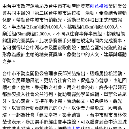
由台中市政府運動局及台中市不動產開發商
創意禮物
業同業公
會共同主辦的「第二屆台中城市馬拉松」活動，希冀結合運動
休閒，帶動台中城市行銷觀光。活動已於6月2日正式開放報
名，半馬組(21km)限額4,000人、挑戰組(10km)限額4,000人、
樂活組(5km)限額2,000人。不同以往賽事僅半馬組、挑戰組能
夠獲得完賽獎牌，此次參賽選手只要在規定時間內完成賽事，
皆可獲得以台中湖心亭及國家歌劇院，並結合堅持完跑的跑者
形象為設計主軸的精美賽獎牌，象徵台中的人文、建築與運動
之美。
台中市不動產開發公會理事長邱崇喆指出，透過馬拉松活動，
帶動全民運動風氣，更結合社會公益，促進身心健康，也能回
饋社會。他說，秉持取之社會、用之社會的心，許多中部建商
都熱衷投入社會公益行列，從助養弱勢學童課輔、舉辦公益尾
牙、愛心義賣、支持在地小農、贊助藝文、綠色建築、觀光
等，以實際行動貢獻自己的心力，以企業力量形成一股善循
環，一起為社會「建立幸福，築夢踏實」。台中市副市長林依
瑩也表示，參加選手們經由賽事路線，可以體會到台中這座城
市的進步發達，更將建築、運動
情人節
休閒、藝術相互結合，