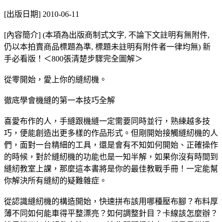
[出版日期] 2010-06-11
[內容簡介] (本項為出版商制式文字, 不論下文註明有無附件,
仍以本拍賣商品標題為準, 標題未註明有附件者一律均無) 新
手必看版！＜800張清楚步驟完全圖解＞
從零開始，愛上你的縫紉機。
徹底學會機縫的第一本技巧全解
喜愛布作的人，手縫跟機縫一定需要同時並行，熟練越多技
巧，便能創造出更多樣的作品形式。但剛開始接觸縫紉機的人
們，面對一台精細的工具，還是會有不知如何開始、正確操作
的時候，對於縫紉機的功能也是一知半解，如果你沒有時間到
縫紉教室上課，那麼這本書將是你的最佳教戰手冊！一定能幫
你解決所有縫紉的疑難雜症。
從認識縫紉機的構造開始，快速拼布該用哪種壓布腳？布料厚
薄不同如何能車得平整漂亮？如何調整針目？卡線該怎麼辦？