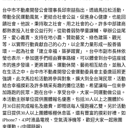
台中市不動產開發公會理事長邱崇喆指出，透過馬拉松活動，
帶動全民運動風氣，更結合社會公益，促進身心健康，也能回
饋社會。他說，秉持取之社會、用之社會的心，許多中部建商
都熱衷投入社會公益行列，從助養弱勢學童課輔、舉辦公益尾
牙、愛心義賣、支持在地小農、贊助藝文、綠色建築、觀光
等，以實際行動貢獻自己的心力，以企業力量形成一股善循
環，一起為社會「建立幸福，築夢踏實」。台中市副市長林依
瑩也表示，參加選手們經由賽事路線，可以體會到台中這座城
市的進步發達，更將建築、運動休閒、藝術相互結合，並融入
在生活之中。台中市不動產開發公會運動委員會主委唐廷照更
強調，此次馬拉松活動將參與對象，擴大到全台灣民眾，活動
結合幸福摸彩及許多精采有趣的攤位活動，希望讓每一位來參
加路跑的民眾，跑在台中，享受台中，大家一同運動做公益。
本活動主辦單位提供團體報名優惠，包括30人以上之團體於6
月30日前完成報名及繳費，即贈送每人慢跑襪乙雙。另於活動
當日提供30人以上團體帳棚休息區，還有豐富的摸彩好禮，如
iPhone7、43吋液晶電視、空氣清淨機等，歡迎大家一起揪團
來運動。(中國時報)